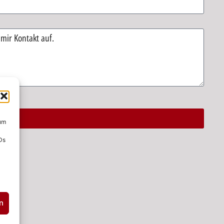
 um
Ds
n