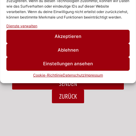
zuzugreifen. Wenn du diesen Technologien zustimmst, können wir Daten
wie das Surfverhalten oder eindeutige IDs auf dieser Website
verarbeiten. Wenn du deine Einwilligung nicht erteilst oder zurückziehst,
Nachricht
können bestimmte Merkmale und Funktionen beeinträchtigt werden.
Rufen Sie uns an!
Dienste verwalten
Schreiben Sie uns!
Akzeptieren
Ablehnen
Ich habe die Datenschutzerklärung zur Kenntnis
Einstellungen ansehen
genommen.*
Cookie-Richtlinie
Datenschutz
Impressum
SENDEN
Alternative:
ZURÜCK