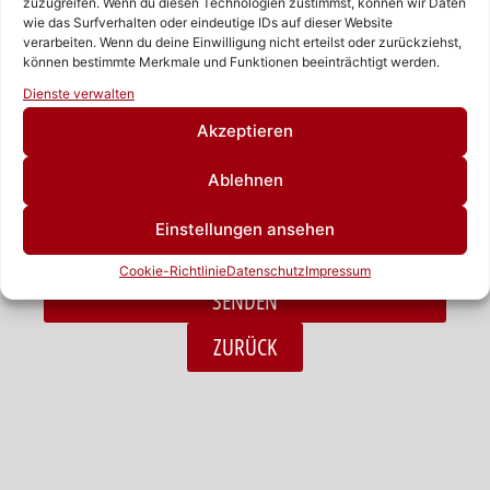
zuzugreifen. Wenn du diesen Technologien zustimmst, können wir Daten
wie das Surfverhalten oder eindeutige IDs auf dieser Website
verarbeiten. Wenn du deine Einwilligung nicht erteilst oder zurückziehst,
Nachricht
können bestimmte Merkmale und Funktionen beeinträchtigt werden.
Rufen Sie uns an!
Dienste verwalten
Schreiben Sie uns!
Akzeptieren
Ablehnen
Ich habe die Datenschutzerklärung zur Kenntnis
Einstellungen ansehen
genommen.*
Cookie-Richtlinie
Datenschutz
Impressum
SENDEN
Alternative:
ZURÜCK