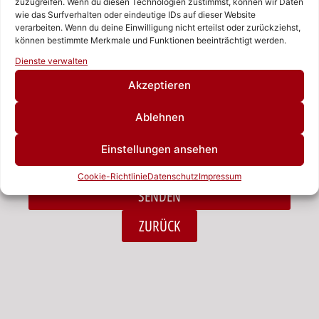
zuzugreifen. Wenn du diesen Technologien zustimmst, können wir Daten
wie das Surfverhalten oder eindeutige IDs auf dieser Website
verarbeiten. Wenn du deine Einwilligung nicht erteilst oder zurückziehst,
Nachricht
können bestimmte Merkmale und Funktionen beeinträchtigt werden.
Rufen Sie uns an!
Dienste verwalten
Schreiben Sie uns!
Akzeptieren
Ablehnen
Ich habe die Datenschutzerklärung zur Kenntnis
Einstellungen ansehen
genommen.*
Cookie-Richtlinie
Datenschutz
Impressum
SENDEN
Alternative:
ZURÜCK