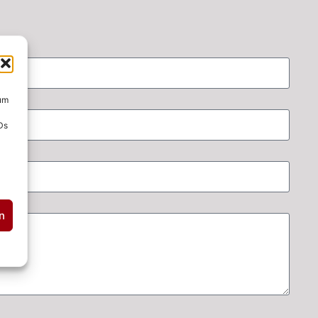
 um
Ds
n