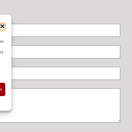
 um
Ds
n