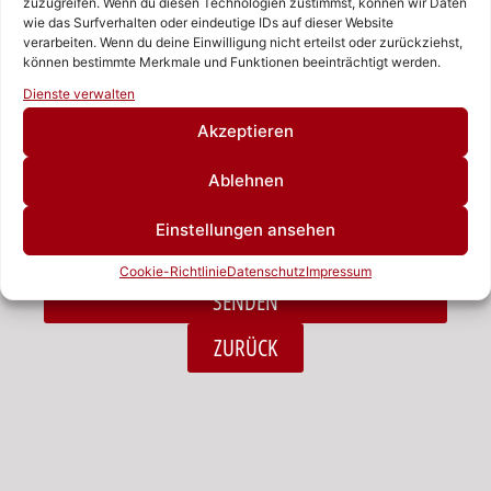
zuzugreifen. Wenn du diesen Technologien zustimmst, können wir Daten
wie das Surfverhalten oder eindeutige IDs auf dieser Website
verarbeiten. Wenn du deine Einwilligung nicht erteilst oder zurückziehst,
Nachricht
können bestimmte Merkmale und Funktionen beeinträchtigt werden.
Rufen Sie uns an!
Dienste verwalten
Schreiben Sie uns!
Akzeptieren
Ablehnen
Ich habe die Datenschutzerklärung zur Kenntnis
Einstellungen ansehen
genommen.*
Cookie-Richtlinie
Datenschutz
Impressum
SENDEN
Alternative:
ZURÜCK