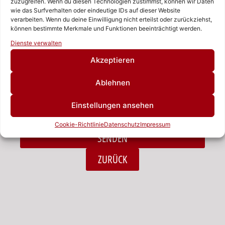
zuzugreifen. Wenn du diesen Technologien zustimmst, können wir Daten
wie das Surfverhalten oder eindeutige IDs auf dieser Website
verarbeiten. Wenn du deine Einwilligung nicht erteilst oder zurückziehst,
Nachricht
können bestimmte Merkmale und Funktionen beeinträchtigt werden.
Rufen Sie uns an!
Dienste verwalten
Schreiben Sie uns!
Akzeptieren
Ablehnen
Ich habe die Datenschutzerklärung zur Kenntnis
Einstellungen ansehen
genommen.*
Cookie-Richtlinie
Datenschutz
Impressum
SENDEN
Alternative:
ZURÜCK