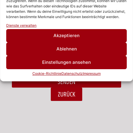
zuzugreifen. Wenn du diesen Technologien zustimmst, können wir Daten
wie das Surfverhalten oder eindeutige IDs auf dieser Website
verarbeiten. Wenn du deine Einwilligung nicht erteilst oder zurückziehst,
Nachricht
können bestimmte Merkmale und Funktionen beeinträchtigt werden.
Rufen Sie uns an!
Dienste verwalten
Schreiben Sie uns!
Akzeptieren
Ablehnen
Ich habe die Datenschutzerklärung zur Kenntnis
Einstellungen ansehen
genommen.*
Cookie-Richtlinie
Datenschutz
Impressum
SENDEN
Alternative:
ZURÜCK