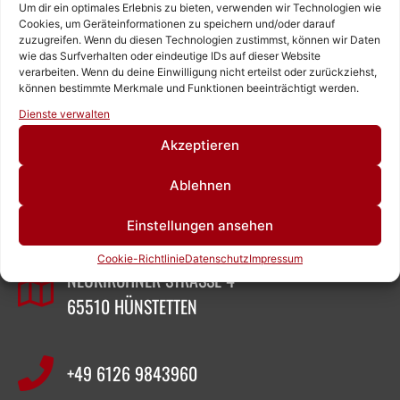
Um dir ein optimales Erlebnis zu bieten, verwenden wir Technologien wie
Cookies, um Geräteinformationen zu speichern und/oder darauf
zuzugreifen. Wenn du diesen Technologien zustimmst, können wir Daten
wie das Surfverhalten oder eindeutige IDs auf dieser Website
verarbeiten. Wenn du deine Einwilligung nicht erteilst oder zurückziehst,
können bestimmte Merkmale und Funktionen beeinträchtigt werden.
Rufen Sie uns an!
Dienste verwalten
Schreiben Sie uns!
Akzeptieren
ZEIGNER ABBRUCHTECHNIK
Ablehnen
Einstellungen ansehen
SASCHA ZEIGNER
Cookie-Richtlinie
Datenschutz
Impressum
NEUKIRCHNER STRASSE 4
65510 HÜNSTETTEN
+49 6126 9843960‬