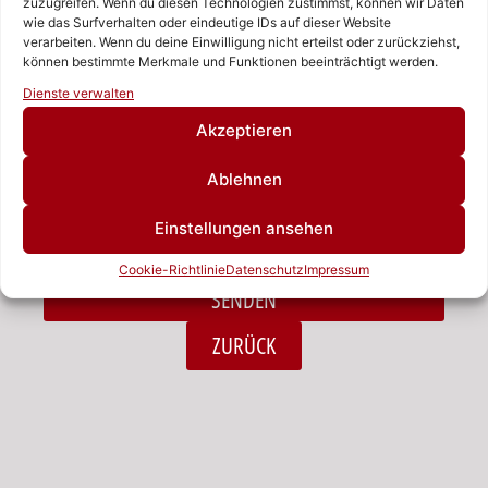
zuzugreifen. Wenn du diesen Technologien zustimmst, können wir Daten
wie das Surfverhalten oder eindeutige IDs auf dieser Website
verarbeiten. Wenn du deine Einwilligung nicht erteilst oder zurückziehst,
Nachricht
können bestimmte Merkmale und Funktionen beeinträchtigt werden.
Rufen Sie uns an!
Dienste verwalten
Schreiben Sie uns!
Akzeptieren
Ablehnen
Ich habe die Datenschutzerklärung zur Kenntnis
Einstellungen ansehen
genommen.*
Cookie-Richtlinie
Datenschutz
Impressum
SENDEN
Alternative:
ZURÜCK