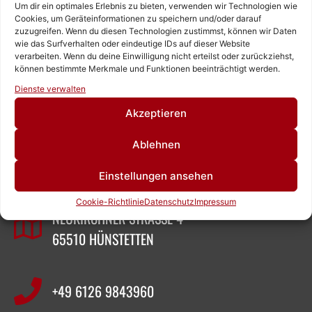
Um dir ein optimales Erlebnis zu bieten, verwenden wir Technologien wie
Cookies, um Geräteinformationen zu speichern und/oder darauf
zuzugreifen. Wenn du diesen Technologien zustimmst, können wir Daten
wie das Surfverhalten oder eindeutige IDs auf dieser Website
verarbeiten. Wenn du deine Einwilligung nicht erteilst oder zurückziehst,
können bestimmte Merkmale und Funktionen beeinträchtigt werden.
Rufen Sie uns an!
Dienste verwalten
Schreiben Sie uns!
Akzeptieren
ZEIGNER ABBRUCHTECHNIK
Ablehnen
Einstellungen ansehen
SASCHA ZEIGNER
Cookie-Richtlinie
Datenschutz
Impressum
NEUKIRCHNER STRASSE 4
65510 HÜNSTETTEN
+49 6126 9843960‬