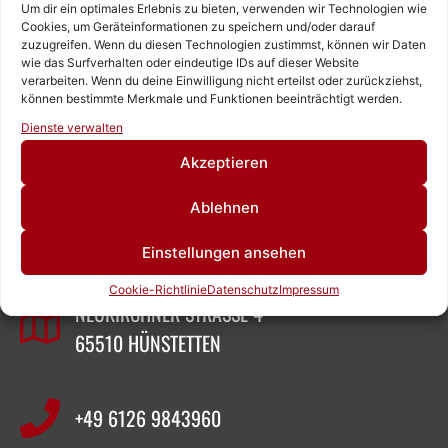
Um dir ein optimales Erlebnis zu bieten, verwenden wir Technologien wie
Cookies, um Geräteinformationen zu speichern und/oder darauf
zuzugreifen. Wenn du diesen Technologien zustimmst, können wir Daten
wie das Surfverhalten oder eindeutige IDs auf dieser Website
verarbeiten. Wenn du deine Einwilligung nicht erteilst oder zurückziehst,
können bestimmte Merkmale und Funktionen beeinträchtigt werden.
Rufen Sie uns an!
Dienste verwalten
Schreiben Sie uns!
Akzeptieren
ZEIGNER ABBRUCHTECHNIK
Ablehnen
Einstellungen ansehen
SASCHA ZEIGNER
Cookie-Richtlinie
Datenschutz
Impressum
NEUKIRCHNER STRASSE 4
65510 HÜNSTETTEN
+49 6126 9843960‬