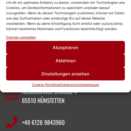
Um dir ein optimales Erlebnis zu bieten, verwenden wir Technologien wie
Cookies, um Geräteinformationen zu speichern und/oder darauf
zuzugreifen. Wenn du diesen Technologien zustimmst, können wir Daten
wie das Surfverhalten oder eindeutige IDs auf dieser Website
verarbeiten. Wenn du deine Einwilligung nicht erteilst oder zurückziehst,
können bestimmte Merkmale und Funktionen beeinträchtigt werden.
Rufen Sie uns an!
Dienste verwalten
Schreiben Sie uns!
Akzeptieren
ZEIGNER ABBRUCHTECHNIK
Ablehnen
Einstellungen ansehen
SASCHA ZEIGNER
Cookie-Richtlinie
Datenschutz
Impressum
NEUKIRCHNER STRASSE 4
65510 HÜNSTETTEN
+49 6126 9843960‬