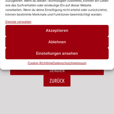
zuzugreifen. Wenn du diesen Technologien zustimmst, können wir Daten
wie das Surfverhalten oder eindeutige IDs auf dieser Website
verarbeiten. Wenn du deine Einwilligung nicht erteilst oder zurückziehst,
Nachricht
können bestimmte Merkmale und Funktionen beeinträchtigt werden.
Rufen Sie uns an!
Dienste verwalten
Schreiben Sie uns!
Akzeptieren
Ablehnen
Ich habe die Datenschutzerklärung zur Kenntnis
Einstellungen ansehen
genommen.*
Cookie-Richtlinie
Datenschutz
Impressum
SENDEN
Alternative:
ZURÜCK