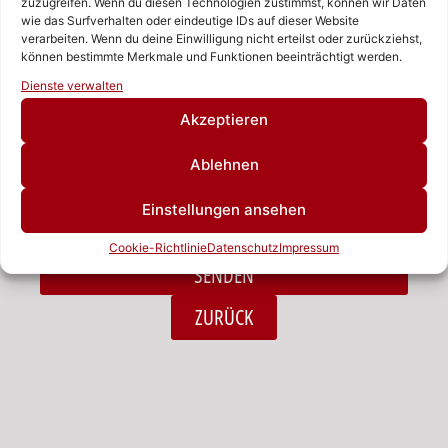
zuzugreifen. Wenn du diesen Technologien zustimmst, können wir Daten
wie das Surfverhalten oder eindeutige IDs auf dieser Website
verarbeiten. Wenn du deine Einwilligung nicht erteilst oder zurückziehst,
Nachricht
können bestimmte Merkmale und Funktionen beeinträchtigt werden.
Rufen Sie uns an!
Dienste verwalten
Schreiben Sie uns!
Akzeptieren
Ablehnen
Ich habe die Datenschutzerklärung zur Kenntnis
Einstellungen ansehen
genommen.*
Cookie-Richtlinie
Datenschutz
Impressum
SENDEN
Alternative:
ZURÜCK