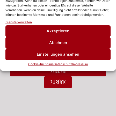
zuzugreifen. Wenn du diesen Technologien zustimmst, können wir Daten
wie das Surfverhalten oder eindeutige IDs auf dieser Website
verarbeiten. Wenn du deine Einwilligung nicht erteilst oder zurückziehst,
Nachricht
können bestimmte Merkmale und Funktionen beeinträchtigt werden.
Rufen Sie uns an!
Dienste verwalten
Schreiben Sie uns!
Akzeptieren
Ablehnen
Ich habe die Datenschutzerklärung zur Kenntnis
Einstellungen ansehen
genommen.*
Cookie-Richtlinie
Datenschutz
Impressum
SENDEN
Alternative:
ZURÜCK