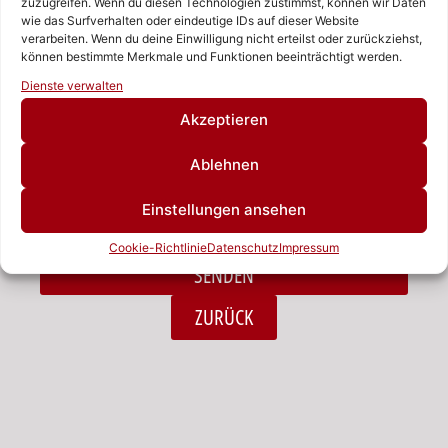
zuzugreifen. Wenn du diesen Technologien zustimmst, können wir Daten
wie das Surfverhalten oder eindeutige IDs auf dieser Website
verarbeiten. Wenn du deine Einwilligung nicht erteilst oder zurückziehst,
Nachricht
können bestimmte Merkmale und Funktionen beeinträchtigt werden.
Rufen Sie uns an!
Dienste verwalten
Schreiben Sie uns!
Akzeptieren
Ablehnen
Ich habe die Datenschutzerklärung zur Kenntnis
Einstellungen ansehen
genommen.*
Cookie-Richtlinie
Datenschutz
Impressum
SENDEN
Alternative:
ZURÜCK