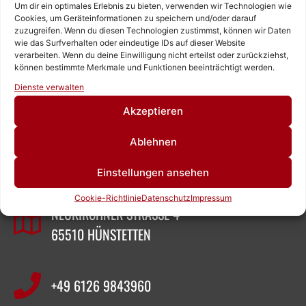
Um dir ein optimales Erlebnis zu bieten, verwenden wir Technologien wie
Cookies, um Geräteinformationen zu speichern und/oder darauf
zuzugreifen. Wenn du diesen Technologien zustimmst, können wir Daten
wie das Surfverhalten oder eindeutige IDs auf dieser Website
verarbeiten. Wenn du deine Einwilligung nicht erteilst oder zurückziehst,
können bestimmte Merkmale und Funktionen beeinträchtigt werden.
Rufen Sie uns an!
Dienste verwalten
Schreiben Sie uns!
Akzeptieren
ZEIGNER ABBRUCHTECHNIK
Ablehnen
Einstellungen ansehen
SASCHA ZEIGNER
Cookie-Richtlinie
Datenschutz
Impressum
NEUKIRCHNER STRASSE 4
65510 HÜNSTETTEN
+49 6126 9843960‬