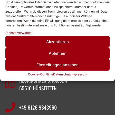
Um dir ein optimales Erlebnis zu bieten, verwenden wir Technologien wie
Cookies, um Geräteinformationen zu speichern und/oder darauf
zuzugreifen. Wenn du diesen Technologien zustimmst, können wir Daten
wie das Surfverhalten oder eindeutige IDs auf dieser Website
verarbeiten. Wenn du deine Einwilligung nicht erteilst oder zurückziehst,
können bestimmte Merkmale und Funktionen beeinträchtigt werden.
Rufen Sie uns an!
Dienste verwalten
Schreiben Sie uns!
Akzeptieren
ZEIGNER ABBRUCHTECHNIK
Ablehnen
Einstellungen ansehen
SASCHA ZEIGNER
Cookie-Richtlinie
Datenschutz
Impressum
NEUKIRCHNER STRASSE 4
65510 HÜNSTETTEN
+49 6126 9843960‬