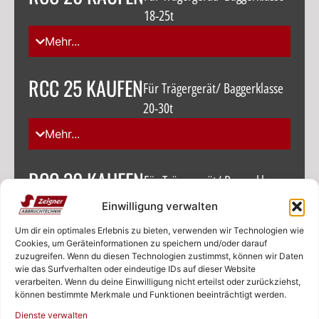
18-25t
Mehr...
RCC 25 KAUFEN
Für Trägergerät/ Baggerklasse
20-30t
Mehr...
RCC 30 KAUFEN
Für Trägergerät/ Baggerklasse
25-35t
Einwilligung verwalten
Mehr...
Um dir ein optimales Erlebnis zu bieten, verwenden wir Technologien wie
Cookies, um Geräteinformationen zu speichern und/oder darauf
zuzugreifen. Wenn du diesen Technologien zustimmst, können wir Daten
RCC 45 KAUFEN
wie das Surfverhalten oder eindeutige IDs auf dieser Website
Für Trägergerät/ Baggerklasse
verarbeiten. Wenn du deine Einwilligung nicht erteilst oder zurückziehst,
38-55t
können bestimmte Merkmale und Funktionen beeinträchtigt werden.
Rufen Sie uns an!
Dienste verwalten