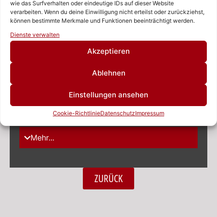
wie das Surfverhalten oder eindeutige IDs auf dieser Website
Mehr...
verarbeiten. Wenn du deine Einwilligung nicht erteilst oder zurückziehst,
können bestimmte Merkmale und Funktionen beeinträchtigt werden.
Rufen Sie uns an!
Dienste verwalten
CBE 40 KAUFEN
Für Trägergerät/ Baggerklasse
Schreiben Sie uns!
Akzeptieren
24-40t
Ablehnen
Mehr...
Einstellungen ansehen
CBE 50 KAUFEN
Für Trägergerät/ Baggerklasse
Cookie-Richtlinie
Datenschutz
Impressum
38-55t
Mehr...
ZURÜCK