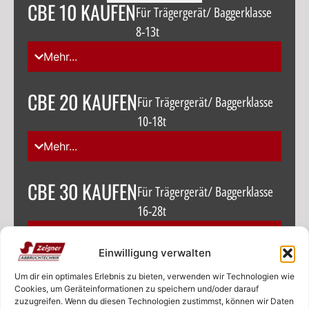
CBE 10 KAUFEN
Für Trägergerät/ Baggerklasse
8-13t
Mehr...
CBE 20 KAUFEN
Für Trägergerät/ Baggerklasse
10-18t
Mehr...
CBE 30 KAUFEN
Für Trägergerät/ Baggerklasse
16-28t
Mehr...
Einwilligung verwalten
BF 80.3 S4 KAUFEN
Um dir ein optimales Erlebnis zu bieten, verwenden wir Technologien wie
Für Trägergerät/
Cookies, um Geräteinformationen zu speichern und/oder darauf
Baggerklasse 18,5-29t
zuzugreifen. Wenn du diesen Technologien zustimmst, können wir Daten