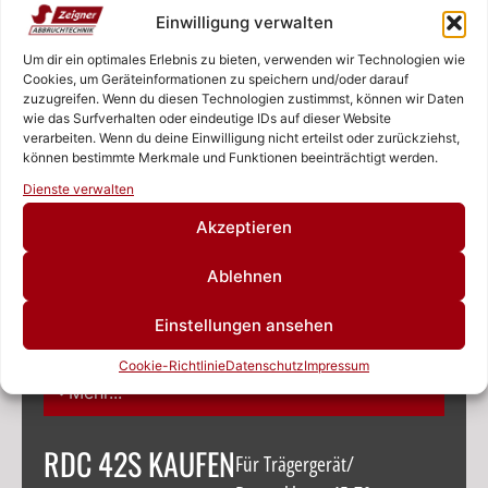
Einwilligung verwalten
RDC 20S KAUFEN
Für Trägergerät/
Um dir ein optimales Erlebnis zu bieten, verwenden wir Technologien wie
Baggerklasse 15-25t
Cookies, um Geräteinformationen zu speichern und/oder darauf
zuzugreifen. Wenn du diesen Technologien zustimmst, können wir Daten
Mehr...
wie das Surfverhalten oder eindeutige IDs auf dieser Website
verarbeiten. Wenn du deine Einwilligung nicht erteilst oder zurückziehst,
können bestimmte Merkmale und Funktionen beeinträchtigt werden.
Rufen Sie uns an!
RDC 25S KAUFEN
Für Trägergerät/
Dienste verwalten
Baggerklasse 24-35t
Schreiben Sie uns!
Akzeptieren
Mehr...
Ablehnen
RDC 32S KAUFEN
Für Trägergerät/
Einstellungen ansehen
Baggerklasse 30-45t
Cookie-Richtlinie
Datenschutz
Impressum
Mehr...
RDC 42S KAUFEN
Für Trägergerät/