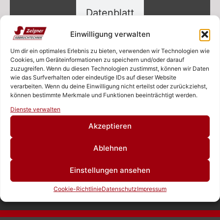
Datenblatt
RRC 25 KAUFEN
Einwilligung verwalten
Für Trägergerät/ Baggerklasse
25-38t
Um dir ein optimales Erlebnis zu bieten, verwenden wir Technologien wie
Cookies, um Geräteinformationen zu speichern und/oder darauf
Mehr...
zuzugreifen. Wenn du diesen Technologien zustimmst, können wir Daten
wie das Surfverhalten oder eindeutige IDs auf dieser Website
verarbeiten. Wenn du deine Einwilligung nicht erteilst oder zurückziehst,
können bestimmte Merkmale und Funktionen beeinträchtigt werden.
Rufen Sie uns an!
ZURÜCK
Dienste verwalten
Schreiben Sie uns!
Akzeptieren
Ablehnen
Einstellungen ansehen
ZEIGNER ABBRUCHTECHNIK
Cookie-Richtlinie
Datenschutz
Impressum