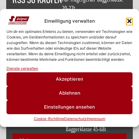
20-27t
Mehr...
Einwilligung verwalten
Um dir ein optimales Erlebnis zu bieten, verwenden wir Technologien wie
RSS 40 KAUFEN
Cookies, um Geräteinformationen zu speichern und/oder darauf
Für Trägergerät/ Baggerklasse
zuzugreifen. Wenn du diesen Technologien zustimmst, können wir Daten
25-32t
wie das Surfverhalten oder eindeutige IDs auf dieser Website
verarbeiten. Wenn du deine Einwilligung nicht erteilst oder zurückziehst,
Mehr...
können bestimmte Merkmale und Funktionen beeinträchtigt werden.
Rufen Sie uns an!
Dienste verwalten
Schreiben Sie uns!
RSS 50 KAUFEN
Akzeptieren
Für Trägergerät/ Baggerklasse
30-45t
Ablehnen
Mehr...
Einstellungen ansehen
RSS 100 KAUFEN
Cookie-Richtlinie
Datenschutz
Impressum
Für Trägergerät/
Baggerklasse 45-68t