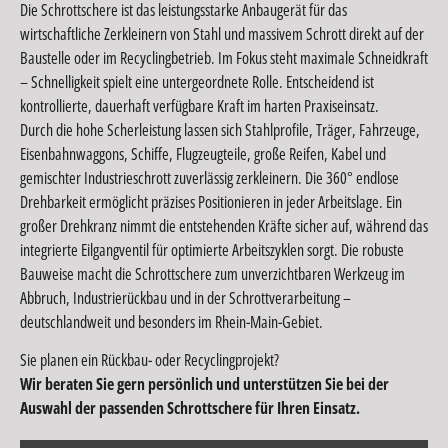
Die Schrottschere ist das leistungsstarke Anbaugerät für das
wirtschaftliche Zerkleinern von Stahl und massivem Schrott direkt auf der
Baustelle oder im Recyclingbetrieb. Im Fokus steht maximale Schneidkraft
– Schnelligkeit spielt eine untergeordnete Rolle. Entscheidend ist
kontrollierte, dauerhaft verfügbare Kraft im harten Praxiseinsatz.
Durch die hohe Scherleistung lassen sich Stahlprofile, Träger, Fahrzeuge,
Eisenbahnwaggons, Schiffe, Flugzeugteile, große Reifen, Kabel und
gemischter Industrieschrott zuverlässig zerkleinern. Die 360° endlose
Drehbarkeit ermöglicht präzises Positionieren in jeder Arbeitslage. Ein
großer Drehkranz nimmt die entstehenden Kräfte sicher auf, während das
integrierte Eilgangventil für optimierte Arbeitszyklen sorgt. Die robuste
Bauweise macht die Schrottschere zum unverzichtbaren Werkzeug im
Abbruch, Industrierückbau und in der Schrottverarbeitung –
deutschlandweit und besonders im Rhein-Main-Gebiet.
Sie planen ein Rückbau- oder Recyclingprojekt?
Wir beraten Sie gern persönlich und unterstützen Sie bei der
Auswahl der passenden Schrottschere für Ihren Einsatz.