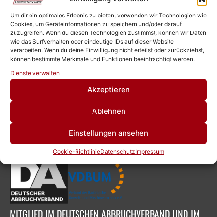
+49 6126 9843960‬
Um dir ein optimales Erlebnis zu bieten, verwenden wir Technologien wie
Cookies, um Geräteinformationen zu speichern und/oder darauf
zuzugreifen. Wenn du diesen Technologien zustimmst, können wir Daten
wie das Surfverhalten oder eindeutige IDs auf dieser Website
OFFICE@ZEIGNER.EU
verarbeiten. Wenn du deine Einwilligung nicht erteilst oder zurückziehst,
SOCIAL MEDIA
können bestimmte Merkmale und Funktionen beeinträchtigt werden.
Rufen Sie uns an!
Dienste verwalten
Schreiben Sie uns!
Akzeptieren
ÖFFNUNGSZEITEN
Ablehnen
MONTAG – FREITAG
7:00 – 16:30
Einstellungen ansehen
MITGLIED
Cookie-Richtlinie
Datenschutz
Impressum
MITGLIED IM DEUTSCHEN ABBRUCHVERBAND UND IM