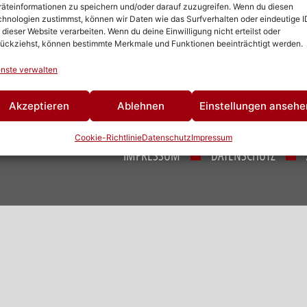
ÖFFNUNGSZEITEN
äteinformationen zu speichern und/oder darauf zuzugreifen. Wenn du diesen
hnologien zustimmst, können wir Daten wie das Surfverhalten oder eindeutige I
 dieser Website verarbeiten. Wenn du deine Einwilligung nicht erteilst oder
M
MONTAG – FREITAG
ückziehst, können bestimmte Merkmale und Funktionen beeinträchtigt werden.
V
7:00 – 16:30
nste verwalten
M
Akzeptieren
Ablehnen
Einstellungen ansehe
Cookie-Richtlinie
Datenschutz
Impressum
IMPRESSUM
DATENSCHUTZ