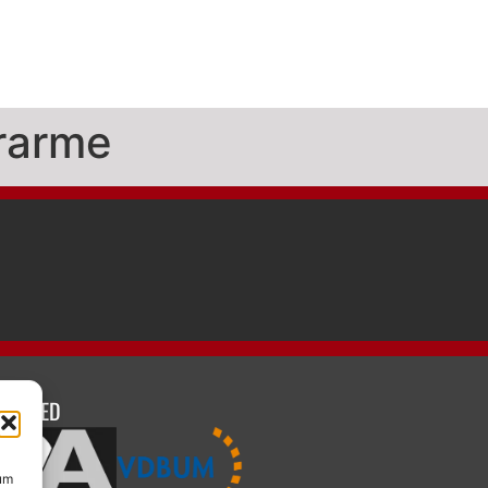
rarme
ITGLIED
 um