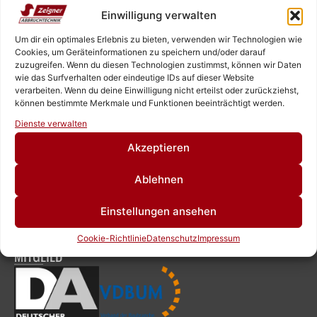
Einwilligung verwalten
Um dir ein optimales Erlebnis zu bieten, verwenden wir Technologien wie
+49 6126 9843960‬
Cookies, um Geräteinformationen zu speichern und/oder darauf
zuzugreifen. Wenn du diesen Technologien zustimmst, können wir Daten
wie das Surfverhalten oder eindeutige IDs auf dieser Website
verarbeiten. Wenn du deine Einwilligung nicht erteilst oder zurückziehst,
OFFICE@ZEIGNER.EU
können bestimmte Merkmale und Funktionen beeinträchtigt werden.
Rufen Sie uns an!
SOCIAL MEDIA
Dienste verwalten
Schreiben Sie uns!
Akzeptieren
ÖFFNUNGSZEITEN
Ablehnen
MONTAG – FREITAG
Einstellungen ansehen
7:00 – 16:30
Cookie-Richtlinie
Datenschutz
Impressum
MITGLIED