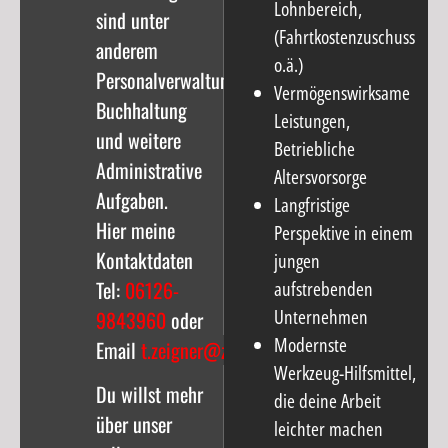
Lohnbereich,
sind unter
(Fahrtkostenzuschuss
anderem
o.ä.)
Personalverwaltung,
Vermögenswirksame
Buchhaltung
Leistungen,
und weitere
Betriebliche
Administrative
Altersvorsorge
Aufgaben.
Langfristige
Hier meine
Perspektive in einem
Kontaktdaten
jungen
Tel:
06126-
aufstrebenden
Unternehmen
9843960
oder
Modernste
Email
t.zeigner@zeigner.eu
Werkzeug-Hilfsmittel,
Du willst mehr
die deine Arbeit
über unser
leichter machen