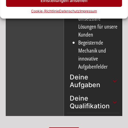
Einstellungen ansehen
Zusammenarbeit
immer schnelle und
Cookie-Richtlinie
Datenschutz
Impressum
umsetzbare
Lösungen für unsere
Kunden
Begeisternde
Mechanik und
innovative
Aufgabenfelder
Deine
Aufgaben
Deine
Qualifikation