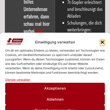
tolles
7t-Stapler erleichtert
Unternehmen
und beschleunigt das
erfahren, dann
Abladen
Schulungen, die dich
schau mal hier
weiterbringen:
vorbei
Über
Staplerschein,
uns
.
Einwilligung verwalten
Schweißer-Schein,
u.v.m.
Um dir ein optimales Erlebnis zu bieten, verwenden wir Technologien wie
Cookies, um Geräteinformationen zu speichern und/oder darauf
Freundschaftliche,
zuzugreifen. Wenn du diesen Technologien zustimmst, können wir Daten
beinahe familiäre
wie das Surfverhalten oder eindeutige IDs auf dieser Website
verarbeiten. Wenn du deine Einwilligung nicht erteilst oder zurückziehst,
Beziehung zu unsern
können bestimmte Merkmale und Funktionen beeinträchtigt werden.
Rufen Sie uns an!
Haupt-Lieferanten –
Dienste verwalten
so finden wir auf
Schreiben Sie uns!
Akzeptieren
dem kurzen
Dienstweg und Dank
Ablehnen
der guten