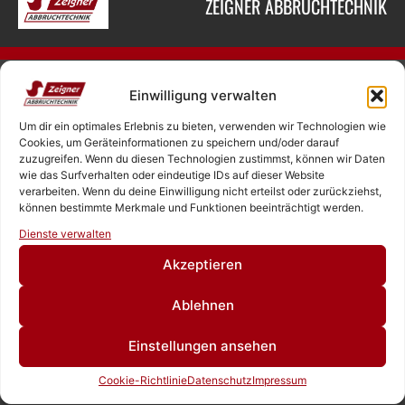
ZEIGNER ABBRUCHTECHNIK
SASCHA ZEIGNER
Einwilligung verwalten
NEUKIRCHNER STRASSE 4
Um dir ein optimales Erlebnis zu bieten, verwenden wir Technologien wie
65510 HÜNSTETTEN
Cookies, um Geräteinformationen zu speichern und/oder darauf
zuzugreifen. Wenn du diesen Technologien zustimmst, können wir Daten
wie das Surfverhalten oder eindeutige IDs auf dieser Website
verarbeiten. Wenn du deine Einwilligung nicht erteilst oder zurückziehst,
+49 6126 9843960‬
können bestimmte Merkmale und Funktionen beeinträchtigt werden.
Rufen Sie uns an!
Dienste verwalten
Schreiben Sie uns!
Akzeptieren
OFFICE@ZEIGNER.EU
SOCIAL MEDIA
Ablehnen
Einstellungen ansehen
ÖFFNUNGSZEITEN
Cookie-Richtlinie
Datenschutz
Impressum