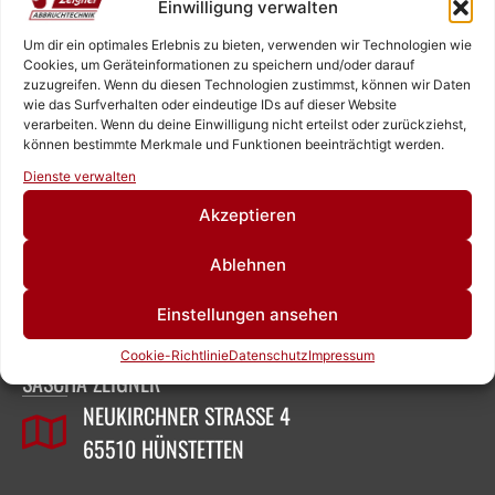
Einwilligung verwalten
Website
Um dir ein optimales Erlebnis zu bieten, verwenden wir Technologien wie
Cookies, um Geräteinformationen zu speichern und/oder darauf
zuzugreifen. Wenn du diesen Technologien zustimmst, können wir Daten
wie das Surfverhalten oder eindeutige IDs auf dieser Website
Name, E-Mail-Adresse und Website in diesem Browser
verarbeiten. Wenn du deine Einwilligung nicht erteilst oder zurückziehst,
für meinen nächsten Kommentar speichern.
können bestimmte Merkmale und Funktionen beeinträchtigt werden.
Rufen Sie uns an!
Dienste verwalten
Schreiben Sie uns!
Akzeptieren
Alternative:
Ablehnen
ZEIGNER ABBRUCHTECHNIK
Einstellungen ansehen
Cookie-Richtlinie
Datenschutz
Impressum
SASCHA ZEIGNER
NEUKIRCHNER STRASSE 4
65510 HÜNSTETTEN