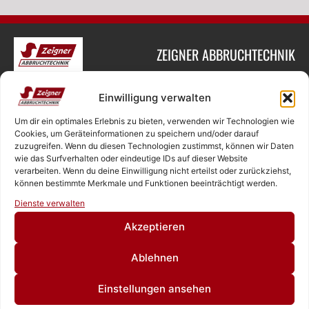
ZEIGNER ABBRUCHTECHNIK
Einwilligung verwalten
SASCHA ZEIGNER
Um dir ein optimales Erlebnis zu bieten, verwenden wir Technologien wie
NEUKIRCHNER STRASSE 4
Cookies, um Geräteinformationen zu speichern und/oder darauf
zuzugreifen. Wenn du diesen Technologien zustimmst, können wir Daten
65510 HÜNSTETTEN
wie das Surfverhalten oder eindeutige IDs auf dieser Website
verarbeiten. Wenn du deine Einwilligung nicht erteilst oder zurückziehst,
können bestimmte Merkmale und Funktionen beeinträchtigt werden.
Rufen Sie uns an!
Dienste verwalten
+49 6126 9843960‬
Schreiben Sie uns!
Akzeptieren
Ablehnen
OFFICE@ZEIGNER.EU
SOCIAL MEDIA
Einstellungen ansehen