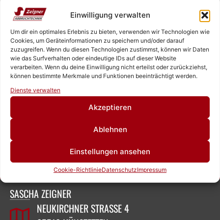
Einwilligung verwalten
Website
Um dir ein optimales Erlebnis zu bieten, verwenden wir Technologien wie
Cookies, um Geräteinformationen zu speichern und/oder darauf
zuzugreifen. Wenn du diesen Technologien zustimmst, können wir Daten
wie das Surfverhalten oder eindeutige IDs auf dieser Website
verarbeiten. Wenn du deine Einwilligung nicht erteilst oder zurückziehst,
Name, E-Mail-Adresse und Website in diesem Browser
können bestimmte Merkmale und Funktionen beeinträchtigt werden.
Rufen Sie uns an!
für meinen nächsten Kommentar speichern.
Dienste verwalten
Schreiben Sie uns!
Akzeptieren
Alternative:
Ablehnen
ZEIGNER ABBRUCHTECHNIK
Einstellungen ansehen
Cookie-Richtlinie
Datenschutz
Impressum
SASCHA ZEIGNER
NEUKIRCHNER STRASSE 4