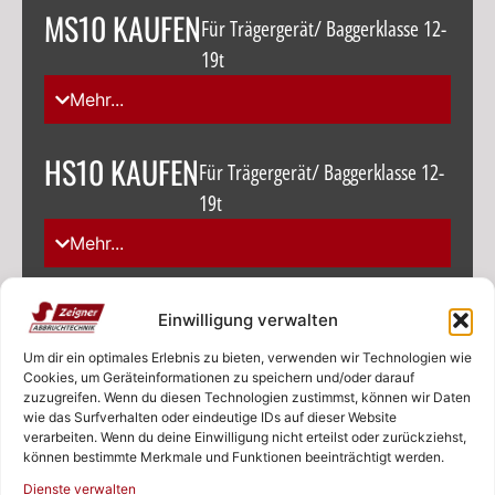
MS10 KAUFEN
Für Trägergerät/ Baggerklasse 12-
19t
Mehr...
HS10 KAUFEN
Für Trägergerät/ Baggerklasse 12-
19t
Mehr...
HS10V KAUFEN
Für Trägergerät/ Baggerklasse
Einwilligung verwalten
12-19t
Um dir ein optimales Erlebnis zu bieten, verwenden wir Technologien wie
Cookies, um Geräteinformationen zu speichern und/oder darauf
Mehr...
zuzugreifen. Wenn du diesen Technologien zustimmst, können wir Daten
wie das Surfverhalten oder eindeutige IDs auf dieser Website
verarbeiten. Wenn du deine Einwilligung nicht erteilst oder zurückziehst,
SW10 KAUFEN
Für Trägergerät/ Baggerklasse 12-
können bestimmte Merkmale und Funktionen beeinträchtigt werden.
Rufen Sie uns an!
19t
Dienste verwalten